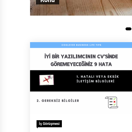
1
İş Görüşmesi