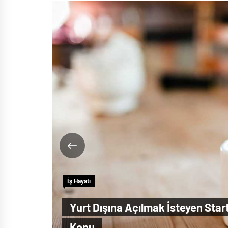
İş Hayatı
Yurt Dışına Açılmak İsteyen Star
Konu