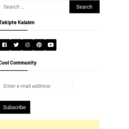
Search
for:
Takipte Kalalım
Cool Community
Subscribe
ji Şirketleri
en Çalışmaya İzin Veren 10 Teknoloji Şirketi