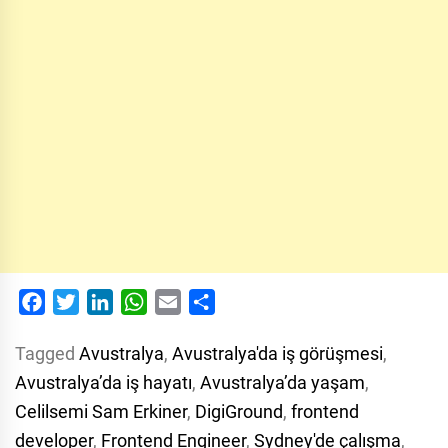
Facebook
Twitter
LinkedIn
WhatsApp
Email
Share
Tagged
Avustralya
,
Avustralya'da iş görüşmesi
,
Avustralya’da iş hayatı
,
Avustralya’da yaşam
,
Celilsemi Sam Erkiner
,
DigiGround
,
frontend
developer
,
Frontend Engineer
,
Sydney'de çalışma
,