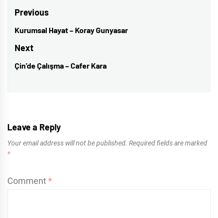
Post
Previous
navigation
Kurumsal Hayat – Koray Gunyasar
Previous
post:
Next
Çin’de Çalışma – Cafer Kara
Next
post:
Leave a Reply
Your email address will not be published.
Required fields are marked
*
Comment
*