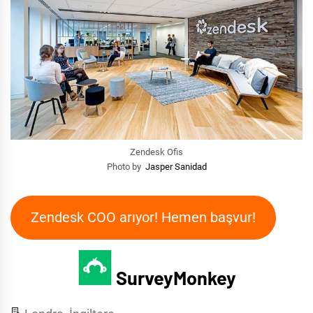
Zendesk Ofis
Photo by
Jasper Sanidad
Zendesk COO arıyor! Hemen başvur!
SurveyMonkey