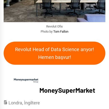
Revolut Ofis
Photo by
Tom Fallon
Revolut Head of Data Science arıyor!
Hemen başvur!
MoneySuperMarket
Londra, İngiltere