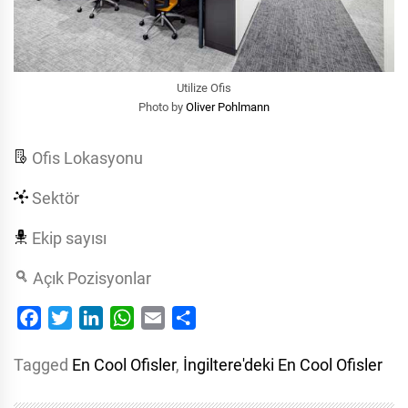
Utilize Ofis
Photo by
Oliver Pohlmann
Ofis Lokasyonu
Sektör
Ekip sayısı
Açık Pozisyonlar
Facebook
Twitter
LinkedIn
WhatsApp
Email
Share
Tagged
En Cool Ofisler
,
İngiltere'deki En Cool Ofisler