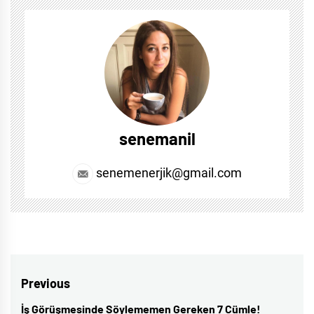
senemanil
senemenerjik@gmail.com
Post
Previous
navigation
İş Görüşmesinde Söylememen Gereken 7 Cümle!
Previous