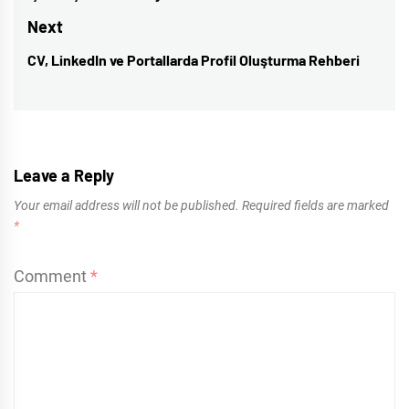
post:
Next
CV, LinkedIn ve Portallarda Profil Oluşturma Rehberi
Next
post:
Leave a Reply
Your email address will not be published.
Required fields are marked
*
Comment
*