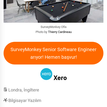
SurveyMonkey Ofis
Photo by
Thierry Cardineau
SurveyMonkey Senior Software Engineer
arıyor! Hemen başvur!
Xero
Londra, İngiltere
Bilgisayar Yazılım