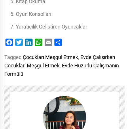
Kitap Okuma
Oyun Konsolları
Yaratıcılık Geliştiren Oyuncaklar
Facebook
Twitter
LinkedIn
WhatsApp
Email
Share
Tagged
Çocukları Meşgul Etmek
,
Evde Çalışırken
Çocukları Meşgul Etmek
,
Evde Huzurlu Çalışmanın
Formülü