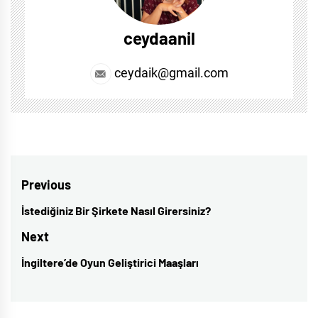
ceydaanil
ceydaik@gmail.com
Post
Previous
navigation
İstediğiniz Bir Şirkete Nasıl Girersiniz?
Previous
post:
Next
İngiltere’de Oyun Geliştirici Maaşları
Next
post: